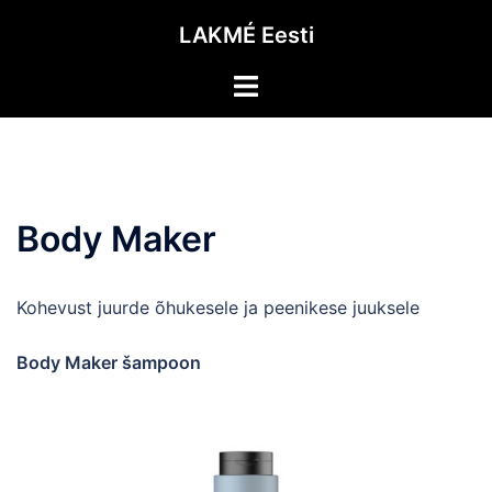
Skip
LAKMÉ Eesti
to
content
Toggle
menu
Body Maker
Kohevust juurde õhukesele ja peenikese juuksele
Body Maker šampoon