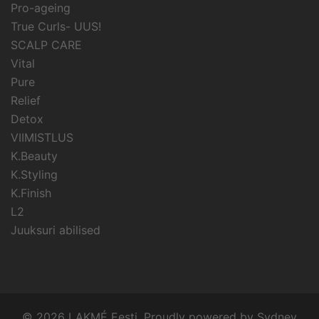
Pro-ageing
True Curls- UUS!
SCALP CARE
Vital
Pure
Relief
Detox
VIIMISTLUS
K.Beauty
K.Styling
K.Finish
L2
Juuksuri abilised
© 2026 LAKMÉ Eesti. Proudly powered by
Sydney