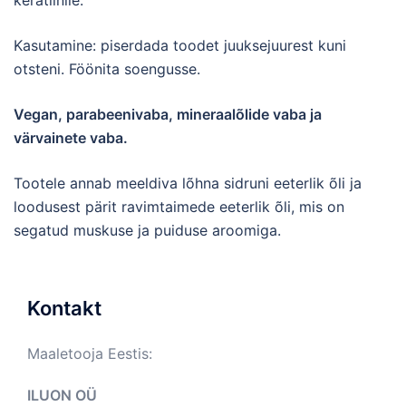
keratiinile.
Kasutamine: piserdada toodet juuksejuurest kuni
otsteni. Föönita soengusse.
Vegan, parabeenivaba, mineraalõlide vaba ja
värvainete vaba.
Tootele annab meeldiva lõhna sidruni eeterlik õli ja
loodusest pärit ravimtaimede eeterlik õli, mis on
segatud muskuse ja puiduse aroomiga.
Kontakt
Maaletooja Eestis:
ILUON OÜ