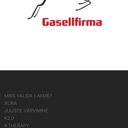
MIKS VALIDA LAKMÉ?
AURA
JUUSTE VÄRVIMINE
K2.0
K.THERAPY