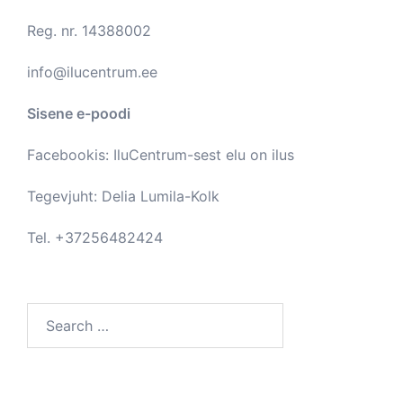
Reg. nr. 14388002
info@ilucentrum.ee
Sisene e-poodi
Facebookis:
IluCentrum-sest elu on ilus
Tegevjuht: Delia Lumila-Kolk
Tel. +37256482424
Search
for: