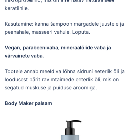
mikroproteiinid, mis on alternatiiv naturaalsele
keratiinile.
Kasutamine: kanna šampoon märgadele juustele ja
peanahale, masseeri vahule. Loputa.
Vegan, parabeenivaba, mineraalõlide vaba ja
värvainete vaba.
Tootele annab meeldiva lõhna sidruni eeterlik õli ja
loodusest pärit ravimtaimede eeterlik õli, mis on
segatud muskuse ja puiduse aroomiga.
Body Maker palsam